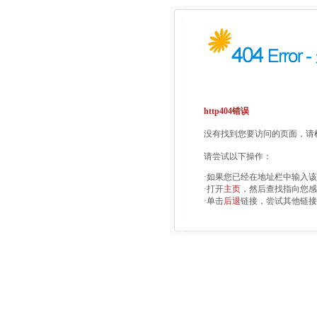
http404错误
没有找到您要访问的页面，请检
请尝试以下操作：
·如果您已经在地址栏中输入
·打开
主页
，然后查找指向您感
·单击
后退
链接，尝试其他链接