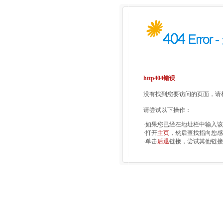
http404错误
没有找到您要访问的页面，请检
请尝试以下操作：
·如果您已经在地址栏中输入
·打开
主页
，然后查找指向您感
·单击
后退
链接，尝试其他链接