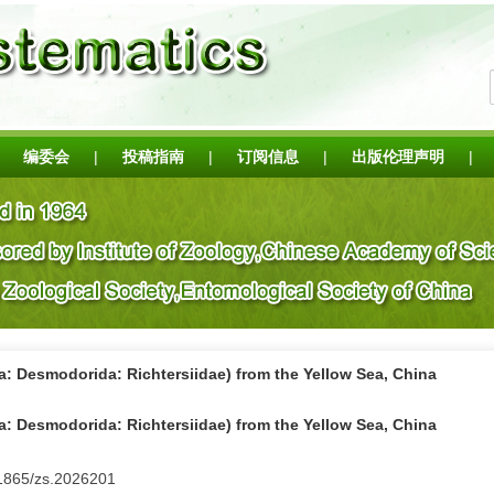
编委会
|
投稿指南
|
订阅信息
|
出版伦理声明
|
: Desmodorida: Richtersiidae) from the Yellow Sea, China
: Desmodorida: Richtersiidae) from the Yellow Sea, China
11865/zs.2026201