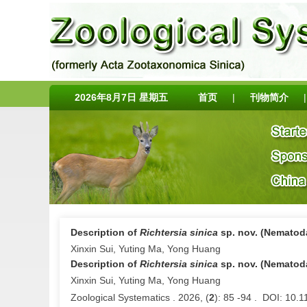
2026年8月7日 星期五
首页
|
刊物简介
|
Description of
Richtersia sinica
sp. nov. (Nematoda
Xinxin Sui, Yuting Ma, Yong Huang
Description of
Richtersia sinica
sp. nov. (Nematoda
Xinxin Sui, Yuting Ma, Yong Huang
Zoological Systematics . 2026, (
2
): 85 -94 . DOI: 10.